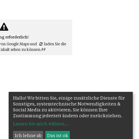
 erforderlich!
von Google Maps
und
laden Sie die
Inhalt sehen zu können.##
Hallo! Wir bitten Sie, einige zusätzliche Dienste für
Sonstiges, systemtechnische Notwendigkeiten &
Social Media zu aktivieren. Sie können Ihre
Zustimmung jederzeit ändern oder zurückziehen.
Lassen Sie mich wählen
...
Ich lehne ab
Das ist ok