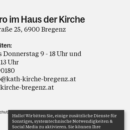
ro im Haus der Kirche
raße 25, 6900 Bregenz
iten:
 Donnerstag 9 - 18 Uhr und
 13 Uhr
90180
o@kath-kirche-bregenz.at
kirche-bregenz.at
chutz
Anmelden
Hallo! Wir bitten Sie, einige zusätzliche Dienste für
Sonstiges, systemtechnische Notwendigkeiten &
Social Media zu aktivieren. Sie können Ihre