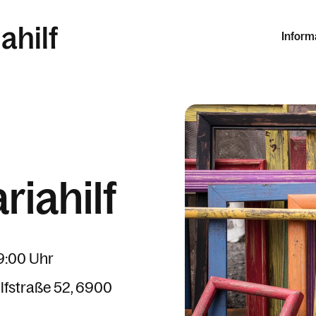
ahilf
Inform
iahilf
19:00 Uhr
lfstraße 52
6900