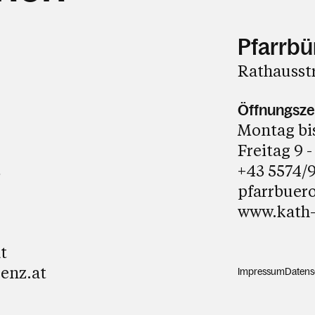
Pfarrbü
Rathausst
Öffnungsze
Montag bis
Freitag 9 -
z
+43 5574/
pfarrbuer
www.kath-
t
enz.at
Impressum
Datens