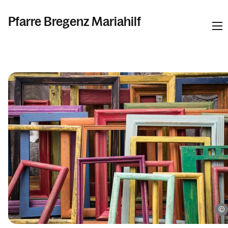
Pfarre Bregenz Mariahilf
Informationen
Kalender
Personen
Kontakt