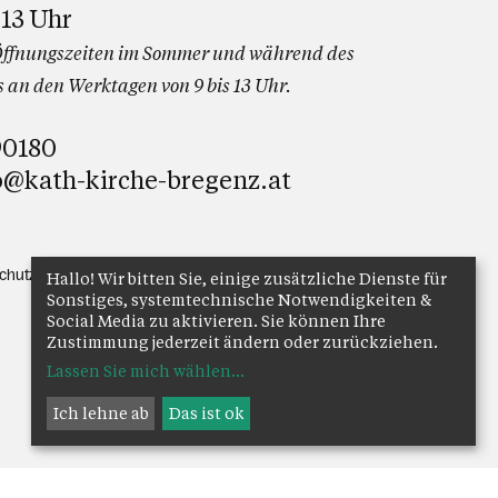
 13 Uhr
ffnungszeiten im Sommer und während des
 an den Werktagen von 9 bis 13 Uhr.
90180
o@kath-kirche-bregenz.at
chutz
Anmelden
Hallo! Wir bitten Sie, einige zusätzliche Dienste für
Sonstiges, systemtechnische Notwendigkeiten &
Social Media zu aktivieren. Sie können Ihre
Zustimmung jederzeit ändern oder zurückziehen.
Lassen Sie mich wählen
...
Ich lehne ab
Das ist ok