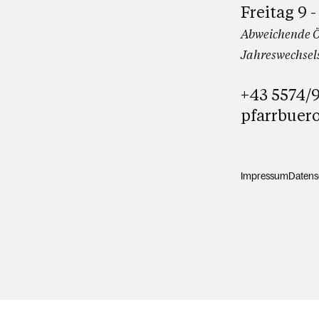
Freitag 9 -
Abweichende Ö
Jahreswechsels
+43 5574/
pfarrbuer
Impressum
Datens