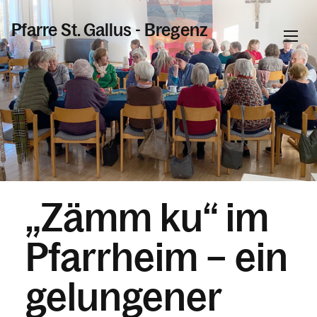
Pfarre St. Gallus - Bregenz
Informationen
Kalender
„Zämm ku“ im
Personen
Pfarrheim – ein
Kontakt
gelungener