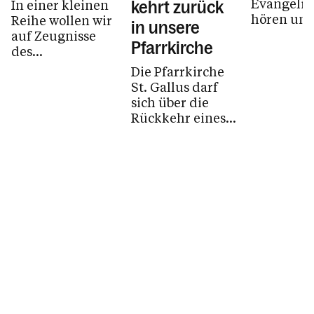
Evangeli
In einer kleinen
kehrt zurück
hören und
Reihe wollen wir
in unsere
unsere An
auf Zeugnisse
Pfarrkirche
beten.
des
christlichenGlaubens
Die Pfarrkirche
in unserem
St. Gallus darf
Pfarrgebiet
sich über die
hinweisen.
Rückkehr eines
Dabei...
bedeutendenKunstwerks
freuen.