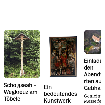
Einladu
den
Abendwa
rten auf
Scho gseah –
Ein
Gebhard
Wegkreuz am
bedeutendes
Gemeins
Töbele
Kunstwerk
Messe feie