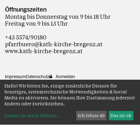
Öffnungszeiten
Montag bis Donnerstag von 9 bis 18 Uhr
Freitag von 9 bis 13 Uhr
+43 5574/90180
pfarrbuero@kath-kirche-bregenz.at
www.kath-kirche-bregenz.at
Impressum
Datenschutz
Anmelden
Hallo! Wir bitten Sie, einige zusätzliche Dienste für
Sonstiges, systemtechnische Notwendigkeiten & Social
Media zu aktivieren. Sie können Ihre Zustimmung jederzeit
ändern oder zurückziehen.
Lassen Sie mich wählen
...
Ich lehne ab
Das ist ok