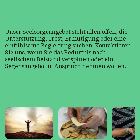
Kirche & Kapellen
Pfarrheim & Vermietung
Meditationsweg "Vom Gallus zum
Unser Seelsorgeangebot steht allen offen, die
Gebhard"
Unterstützung, Trost, Ermutigung oder eine
einfühlsame Begleitung suchen. Kontaktieren
Musik in St. Gallus
Sie uns, wenn Sie das Bedürfnis nach
Pfarrbücherei
seelischem Beistand verspüren oder ein
Segensangebot in Anspruch nehmen wollen.
Bleiben Sie informiert
Kalender
Personen