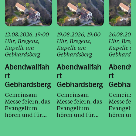
12.08.2026
, 19:00
19.08.2026
, 19:00
26.08.202
Uhr
, Bregenz
,
Uhr
, Bregenz
,
Uhr
, Breg
Kapelle am
Kapelle am
Kapelle a
Gebhardsberg
Gebhardsberg
Gebhardsb
Abendwallfah
Abendwallfah
Abendwa
rt
rt
rt
Gebhardsberg
Gebhardsberg
Gebhard
Gemeinsam
Gemeinsam
Gemeins
Messe feiern, das
Messe feiern, das
Messe feie
Evangelium
Evangelium
Evangeli
hören und für
hören und für
hören und
unsere Anliegen
unsere Anliegen
unsere An
beten.
beten.
beten.