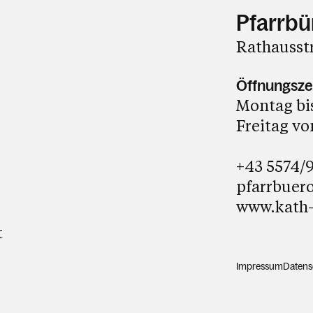
Pfarrbü
Rathausst
Öffnungsze
Montag bis
Freitag von
+43 5574/
pfarrbuer
www.kath-
t
Impressum
Datens