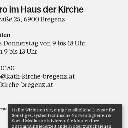
ro im Haus der Kirche
raße 25, 6900 Bregenz
iten
 Donnerstag von 9 bis 18 Uhr
 9 bis 13 Uhr
90180
o@kath-kirche-bregenz.at
kirche-bregenz.at
chutz
Anmelden
Hallo! Wir bitten Sie, einige zusätzliche Dienste für
Sonstiges, systemtechnische Notwendigkeiten &
Social Media zu aktivieren. Sie können Ihre
Zustimmung jederzeit ändern oder zurückziehen.