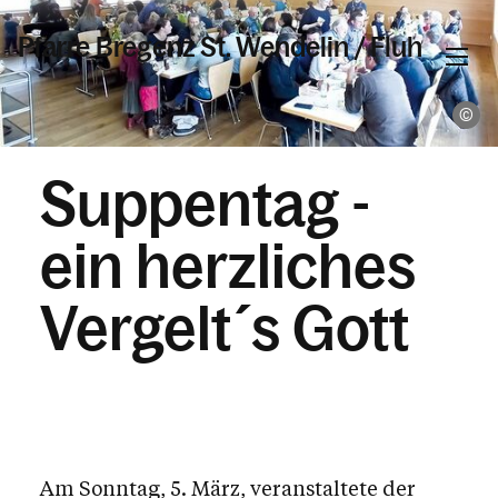
Pfarre Bregenz St. Wendelin / Fluh
Pa
Informationen
Suppentag -
Kalender
ein herzliches
Vergelt´s Gott
Personen
Kontakt
Am Sonntag, 5. März, veranstaltete der