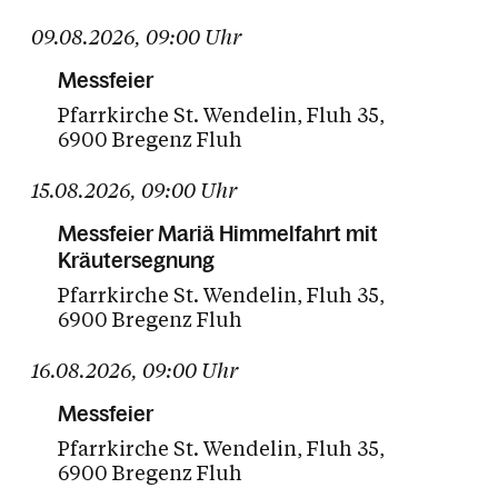
09.08.2026
,
09:00
Uhr
17
18
19
20
21
22
23
Messfeier
Pfarrkirche St. Wendelin
Fluh 35
24
25
26
27
28
29
30
6900 Bregenz Fluh
31
01
02
03
04
05
06
15.08.2026
,
09:00
Uhr
Heute
Zukünftige Termine
Messfeier Mariä Himmelfahrt mit
Kräutersegnung
Pfarrkirche St. Wendelin
Fluh 35
6900 Bregenz Fluh
16.08.2026
,
09:00
Uhr
Messfeier
Pfarrkirche St. Wendelin
Fluh 35
6900 Bregenz Fluh