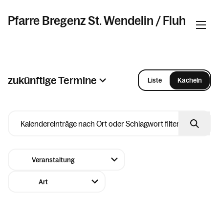
Pfarre Bregenz St. Wendelin / Fluh
Informationen
zukünftige Termine
Liste
Kacheln
2026
Kalender
August
Personen
Mo
Di
Mi
Do
Fr
Sa
So
27
28
29
30
31
01
02
Kontakt
03
04
05
06
07
08
09
10
11
12
13
14
15
16