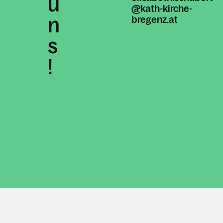
u
@kath-kirche-
n
bregenz.at
s
!