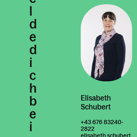
l
d
e
d
i
c
h
b
Elisabeth
Schubert
e
+43 676 83240-
i
2822
elisabeth.schubert