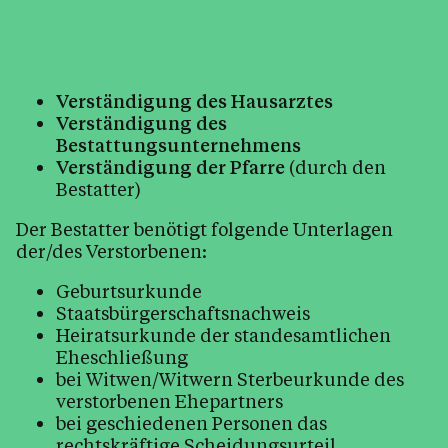
Zeit für Trauer, Abschied &
Trauergottesdienst, Gebühren
Beerdigung in Stille, Beerdigung von
Ausgetretenen
Verständigung des Hausarztes
Weitere Hilfen
Verständigung des
Bestattungsunternehmens
Verständigung der Pfarre
(durch den
Seelsorge
Bestatter)
Arbeitskreise & Ehrenamt
Der Bestatter benötigt folgende Unterlagen
Kinder, Jugend & Familie
der/des Verstorbenen:
Kirchenjahr
Geburtsurkunde
Pfarrkirche und Geschichte
Staatsbürgerschaftsnachweis
Heiratsurkunde der standesamtlichen
Bleiben Sie informiert
Eheschließung
bei Witwen/Witwern Sterbeurkunde des
verstorbenen Ehepartners
bei geschiedenen Personen das
Kalender
rechtskräftige Scheidungsurteil