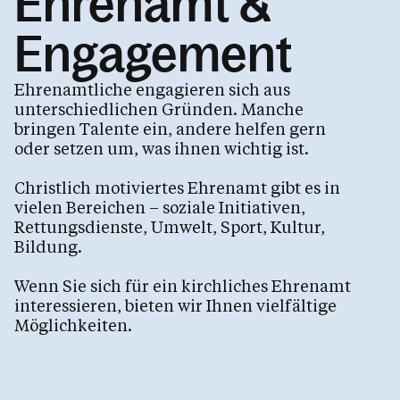
Ehrenamt &
Feste im Kirchenjahr
Engagement
Bleiben Sie informiert
Raumvermietung
Ehrenamtliche engagieren sich aus
unterschiedlichen Gründen. Manche
bringen Talente ein, andere helfen gern
oder setzen um, was ihnen wichtig ist.
Pfarren
Christlich motiviertes Ehrenamt gibt es in
vielen Bereichen – soziale Initiativen,
Rettungsdienste, Umwelt, Sport, Kultur,
Kalender
Bildung.
Wenn Sie sich für ein kirchliches Ehrenamt
Personen
interessieren, bieten wir Ihnen vielfältige
Möglichkeiten.
Kontakt