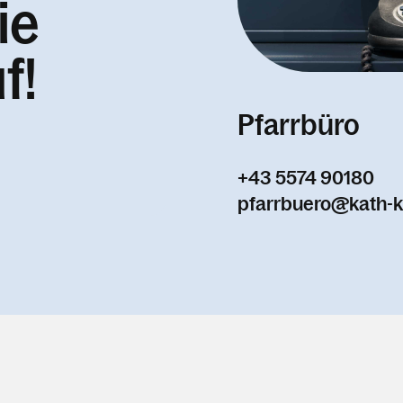
ie
f!
Pfarrbüro
+43 5574 90180
pfarrbuero@kath-k