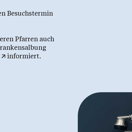
nen Besuchstermin
.
eren Pfarren auch
Krankensalbung
informiert.