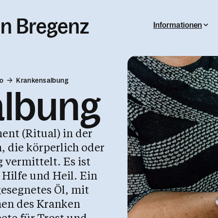
in Bregenz
Informationen
Co
Krankensalbung
albung
nt (Ritual) in der
, die körperlich oder
 vermittelt. Es ist
Hilfe und Heil. Ein
gesegnetes Öl, mit
chen des Kranken
ete für Trost und