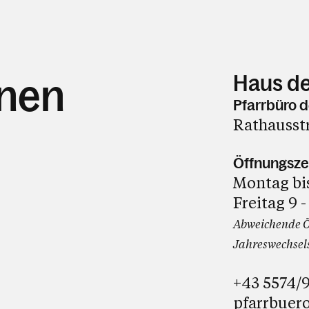
Haus de
hnen
Pfarrbüro d
Rathausst
Öffnungsze
Montag bis
Freitag 9 -
Abweichende Ö
Jahreswechsels
+43 5574/
pfarrbuer