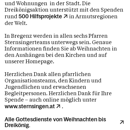
und Wohnungen in der Stadt. Die
Feste im Kirchenjahr
Dreikönigsaktion unterstützt mit den Spenden
rund
in Armutsregionen
500 Hilfsprojekte
der Welt.
Advent
Weihnachten
In Bregenz werden in allen sechs Pfarren
Sternsingerteams unterwegs sein. Genaue
Sternsinger
Informationen finden Sie ab Weihnachten in
Fasching
den Aushängen bei den Kirchen und auf
unserer Homepage.
Aschermittwoch
Fastenzeit
Herzlichen Dank allen pfarrlichen
Organisationsteams, den Kindern und
Karwoche und Ostern
Jugendlichen und erwachsenen
Sommerkirche
Begleitpersonen. Herzlichen Dank für Ihre
Spende – auch online möglich unter
Allerheiligen und Allerseelen
.
www.sternsingen.at
Bleiben Sie informiert
Alle Gottesdienste von Weihnachten bis
Dreikönig.
Raumvermietung