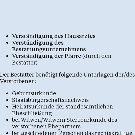
Feste im Kirchenjahr
Bleiben Sie informiert
Raumvermietung
Verständigung des Hausarztes
Verständigung des
Bestattungsunternehmens
Verständigung der Pfarre
(durch den
Pfarren
Bestatter)
Der Bestatter benötigt folgende Unterlagen der/des
Kalender
Verstorbenen:
Geburtsurkunde
Staatsbürgerschaftsnachweis
Personen
Heiratsurkunde der standesamtlichen
Eheschließung
bei Witwen/Witwern Sterbeurkunde des
verstorbenen Ehepartners
Kontakt
bei geschiedenen Personen das rechtskräftige