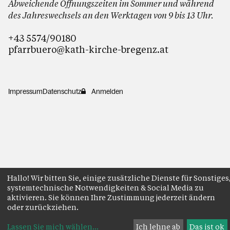
Abweichende Öffnungszeiten im Sommer und während
des Jahreswechsels an den Werktagen von 9 bis 13 Uhr.
+43 5574/90180
pfarrbuero@kath-kirche-bregenz.at
Impressum
Datenschutz
Anmelden
Hallo! Wir bitten Sie, einige zusätzliche Dienste für Sonstiges
systemtechnische Notwendigkeiten & Social Media zu
aktivieren. Sie können Ihre Zustimmung jederzeit ändern
oder zurückziehen.
Lassen Sie mich wählen
...
Ich lehne ab
Das ist ok