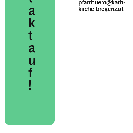
pfarrbuero@kath-
a
kirche-bregenz.at
k
t
a
u
f
!