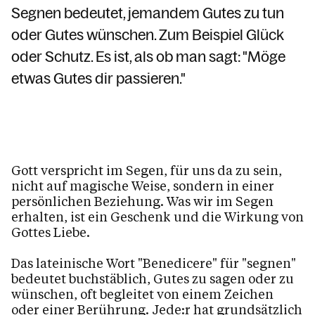
Krankensalbung
Segnen bedeutet, jemandem Gutes zu tun
Trauer - wenn das Leben stillsteht
oder Gutes wünschen. Zum Beispiel Glück
oder Schutz. Es ist, als ob man sagt: "Möge
Seelsorgliches Gespräch
etwas Gutes dir passieren."
Seniorenpastoral
Heimseelsorge
Geistliche Begleitung
Arbeitskreise & Ehrenamt
Gott verspricht im Segen, für uns da zu sein,
nicht auf magische Weise, sondern in einer
Kinder, Jugend & Familie
persönlichen Beziehung. Was wir im Segen
Kirchenjahr
erhalten, ist ein Geschenk und die Wirkung von
Gottes Liebe.
Kirche
Pfarrsaal & Vermietung
Das lateinische Wort "Benedicere" für "segnen"
bedeutet buchstäblich, Gutes zu sagen oder zu
Bleiben Sie informiert
wünschen, oft begleitet von einem Zeichen
oder einer Berührung. Jede:r hat grundsätzlich