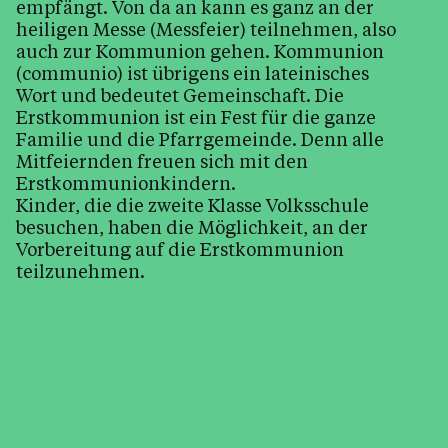
empfängt. Von da an kann es ganz an der
Krankensalbung
heiligen Messe (Messfeier) teilnehmen, also
Beichte
auch zur Kommunion gehen. Kommunion
(communio) ist übrigens ein lateinisches
Wort und bedeutet Gemeinschaft. Die
Tod, Beerdigung & Trauer
Erstkommunion ist ein Fest für die ganze
Seelsorge
Familie und die Pfarrgemeinde. Denn alle
Mitfeiernden freuen sich mit den
Arbeitskreise & Ehrenamt
Erstkommunionkindern.
Kinder, Jugend & Familie
Kinder, die die zweite Klasse Volksschule
besuchen, haben die Möglichkeit, an der
Kirchenjahr
Vorbereitung auf die Erstkommunion
Kirche
teilzunehmen.
Pfarrsaal & Vermietung
Bleiben Sie informiert
Kalender