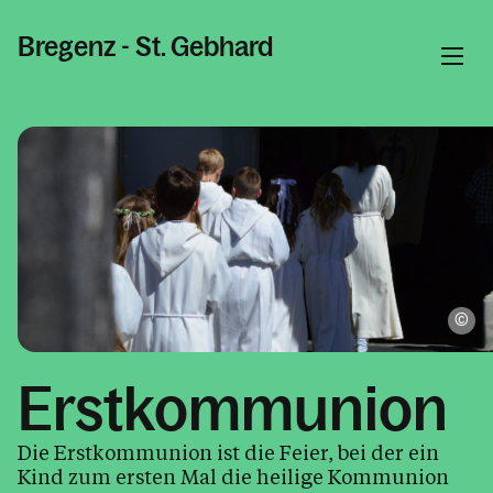
Bregenz - St. Gebhard
Informationen
Aktuelles & News
Gottesdienste
Taufe, Hochzeit, Erstkommunion &
Firmung
Ka
Taufe
Erstkommunion
Erstkommunion
Firmung
Die Erstkommunion ist die Feier, bei der ein
Heiraten
Kind zum ersten Mal die heilige Kommunion