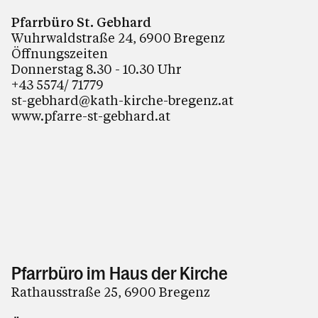
Krankensalbung
Pfarrbüro St. Gebhard
Trauer - wenn das Leben stillsteht
Wuhrwaldstraße 24, 6900 Bregenz
Öffnungszeiten
Seelsorgliches Gespräch
Donnerstag 8.30 - 10.30 Uhr
Seniorenpastoral
+43 5574/ 71779
st-gebhard@kath-kirche-bregenz.at
Heimseelsorge
www.pfarre-st-gebhard.at
Geistliche Begleitung
Arbeitskreise & Ehrenamt
Kinder, Jugend & Familie
Kirchenjahr
Kirche
Pfarrsaal & Vermietung
Pfarrbüro im Haus der Kirche
Bleiben Sie informiert
Rathausstraße 25, 6900 Bregenz