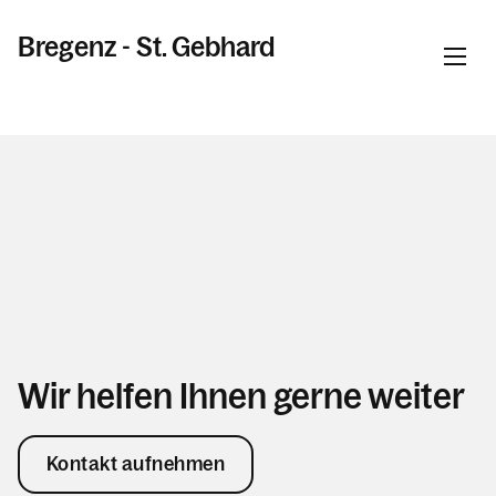
Bregenz - St. Gebhard
Informationen
Aktuelles & News
Gottesdienste
Taufe, Hochzeit, Erstkommunion &
Firmung
Tod, Beerdigung & Trauer
Seelsorge
Wir helfen Ihnen gerne weiter
Ich brauch Segen
Kontakt aufnehmen
Krankenkommunion