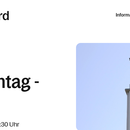
rd
Inform
tag -
1:30 Uhr