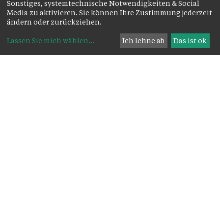
Sonstiges, systemtechnische Notwendigkeiten & Social
Media zu aktivieren. Sie können Ihre Zustimmung jederzeit
ändern oder zurückziehen.
Lassen Sie mich wählen
...
Ich lehne ab
Das ist ok
Das Wichtigste zuerst:
Kirche
Pfarrkirche Herz Jesu - Kolpingplatz 1,
6900 Bregenz
Pfarre Bregenz
p.A. Haus der Kirche
, 6900 Bregenz
Herz Jesu
+43 5574 42025
herzjesu@kath-kirche-bregenz.at