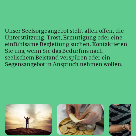
Kirche & Kapellen
Kirchenjahr
Pfarrheim (Austriahaus) & Vermietung
Unser Seelsorgeangebot steht allen offen, die
Unterstützung, Trost, Ermutigung oder eine
Kirchenmusik
einfühlsame Begleitung suchen. Kontaktieren
Sie uns, wenn Sie das Bedürfnis nach
Bleiben Sie informiert
seelischem Beistand verspüren oder ein
Bildergalerien
Segensangebot in Anspruch nehmen wollen.
Kalender
Personen
Kontakt