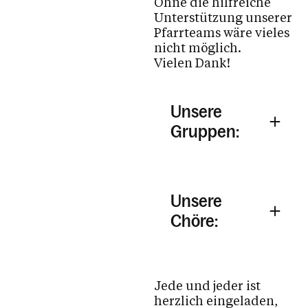
Ohne die hilfreiche
Pfarrkirchenrat
Unterstützung unserer
Pfarrteams wäre vieles
Pfarrteam
nicht möglich.
Arbeitskreise & Gruppen
Vielen Dank!
Kinder, Jugend & Familie
Unsere
Unsere Schule in Meja Lalu, Äthiopien
Gruppen:
Kirche & Kapellen
Kirchenjahr
Pfarrheim (Austriahaus) & Vermietung
Unsere
Kirchenmusik
Chöre:
Bleiben Sie informiert
Bildergalerien
Jede und jeder ist
herzlich eingeladen,