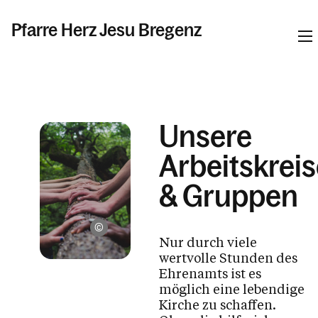
Pfarre Herz Jesu Bregenz
Informationen
Unsere
Aktuelles & News
Arbeitskrei
Gottesdienste
Taufe, Erstkommunion, Firmung &
& Gruppen
Hochzeit
Tod, Beerdigung & Trauer
unsplash.com / Shane Rounce
Nur durch viele
Seelsorge
wertvolle Stunden des
Arbeitskreise & Ehrenamt
Ehrenamts ist es
möglich eine lebendige
Pfarrgemeinderat
Kirche zu schaffen.