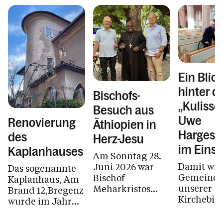
Kirche & Kapellen
Kirchenjahr
Pfarrheim (Austriahaus) & Vermietung
Kirchenmusik
Ein Blick
Bleiben Sie informiert
hinter d
Bischofs-
Bildergalerien
„Kulisse
Besuch aus
Uwe
Renovierung
Äthiopien in
Hargesh
des
Herz-Jesu
Kalender
im Einsa
Kaplanhauses
Am Sonntag 28.
Damit wir 
Juni 2026 war
Das sogenannte
Gemeinde
Bischof
Kaplanhaus, Am
Personen
unserer
Meharkristos
Brand 12,Bregenz
Kirchebitt
(früher Abba
wurde im Jahr
danken, b
Gobezeyu) bei
1928 nach Plänen
Kontakt
und feier
uns in Herz Jesu
der Baumeister