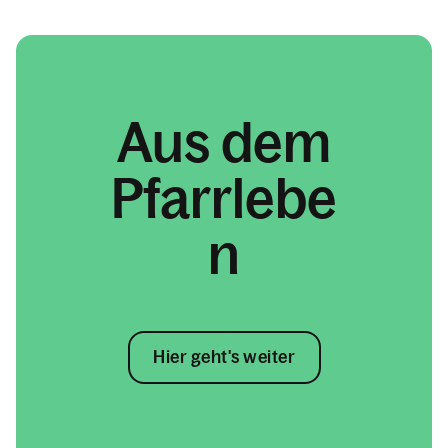
können,
zu Gast.
Bitschnau-
sindviele 
Netzer...
Hände im
Einsatz.
Aus dem
Pfarrlebe
n
Hier geht's weiter