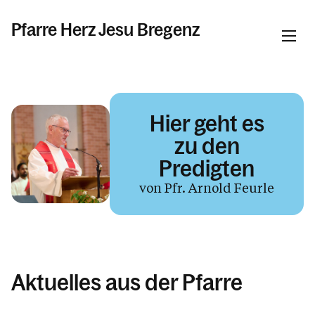
Pfarre Herz Jesu Bregenz
Informationen
Hier geht es
Aktuelles & News
zu den
Gottesdienste
Predigten
Taufe, Erstkommunion, Firmung &
von Pfr. Arnold Feurle
Hochzeit
Tod, Beerdigung & Trauer
Seelsorge
Arbeitskreise & Ehrenamt
Aktuelles aus der Pfarre
Kinder, Jugend & Familie
Unsere Schule in Meja Lalu, Äthiopien