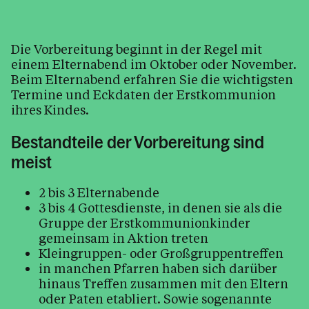
Krankensalbung
Beichte
Die Vorbereitung beginnt in der Regel mit
einem Elternabend im Oktober oder November.
Tod, Beerdigung & Trauer
Beim Elternabend erfahren Sie die wichtigsten
Seelsorge
Termine und Eckdaten der Erstkommunion
ihres Kindes.
Arbeitskreise & Ehrenamt
Kinder, Jugend & Familie
Bestandteile der Vorbereitung sind
Unsere Schule in Meja Lalu, Äthiopien
meist
Kirche & Kapellen
2 bis 3 Elternabende
3 bis 4 Gottesdienste, in denen sie als die
Kirchenjahr
Gruppe der Erstkommunionkinder
Pfarrheim (Austriahaus) & Vermietung
gemeinsam in Aktion treten
Kleingruppen- oder Großgruppentreffen
Kirchenmusik
in manchen Pfarren haben sich darüber
Bleiben Sie informiert
hinaus Treffen zusammen mit den Eltern
oder Paten etabliert. Sowie sogenannte
Bildergalerien