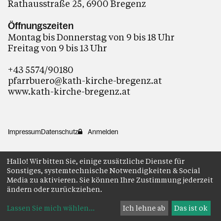
Rathausstraße 25, 6900 Bregenz
Öffnungszeiten
Montag bis Donnerstag von 9 bis 18 Uhr
Freitag von 9 bis 13 Uhr
+43 5574/90180
pfarrbuero@kath-kirche-bregenz.at
www.kath-kirche-bregenz.at
Impressum
Datenschutz
Anmelden
Hallo! Wir bitten Sie, einige zusätzliche Dienste für
Sonstiges, systemtechnische Notwendigkeiten & Social
Media zu aktivieren. Sie können Ihre Zustimmung jederzeit
ändern oder zurückziehen.
Lassen Sie mich wählen
...
Ich lehne ab
Das ist ok