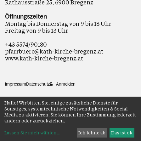
Rathausstraße 25, 6900 Bregenz
Öffnungszeiten
Montag bis Donnerstag von 9 bis 18 Uhr
Freitag von 9 bis 13 Uhr
+43 5574/90180
pfarrbuero@kath-kirche-bregenz.at
www.kath-kirche-bregenz.at
Impressum
Datenschutz
Anmelden
Hallo! Wir bitten Sie, einige zusätzliche Dienste für
Sonstiges, systemtechnische Notwendigkeiten & Social
Media zu aktivieren. Sie können Ihre Zustimmung jederzeit
ändern oder zurückziehen.
Lassen Sie mich wählen
...
Ich lehne ab
Das ist ok