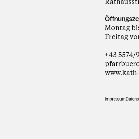
Rathausst
Öffnungsze
Montag bis
Freitag von
+43 5574/
pfarrbuer
t
www.kath-
Impressum
Datens