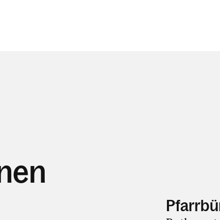
hnen
Pfarrbü