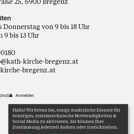
raße 25, 6900 Bregenz
iten
 Donnerstag von 9 bis 18 Uhr
 9 bis 13 Uhr
90180
o@kath-kirche-bregenz.at
kirche-bregenz.at
chutz
Anmelden
Hallo! Wir bitten Sie, einige zusätzliche Dienste für
Sonstiges, systemtechnische Notwendigkeiten &
Social Media zu aktivieren. Sie können Ihre
Zustimmung jederzeit ändern oder zurückziehen.