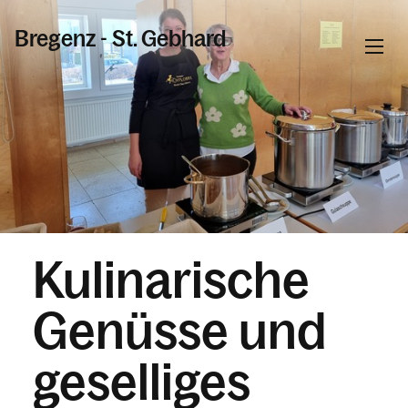
Bregenz - St. Gebhard
Informationen
Kalender
Kulinarische
Personen
Genüsse und
Kontakt
geselliges