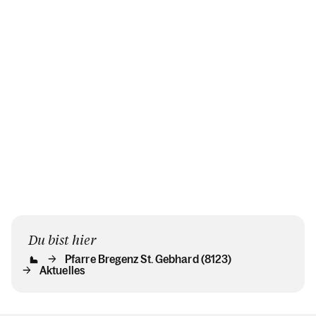
Gebhard.
Vorarlberg und
stellen sie.
zieht mit seiner
Frau Tania nach
England.
Du bist hier
Pfarre Bregenz St. Gebhard (8123)
Aktuelles