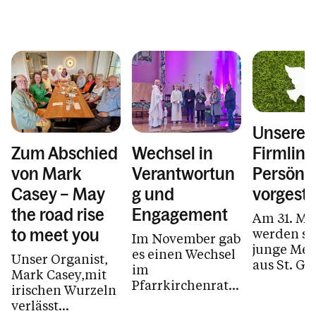
Unsere
Firmling
Zum Abschied
Wechsel in
Persönli
von Mark
Verantwortun
vorgeste
Casey – May
g und
the road rise
Engagement
Am 31. Ma
werden se
to meet you
Im November gab
junge Me
es einen Wechsel
Unser Organist,
aus St. G
im
Mark Casey,mit
das Sakr
Pfarrkirchenrat
irischen Wurzeln
der Firm
und Pfarrbüro St.
verlässt
empfangen